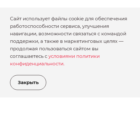
Вопрос-Ответ
Сайт использует файлы cookie для обеспечения
работоспособности сервиса, улучшения
Оплата
навигации, возможности связаться с командой
Что делать если не пришел заказ?
поддержки, а также в маркетинговых целях —
Где найти промокод на скидку?
продолжая пользоваться сайтом вы
Доставка
соглашаетесь с
условиями политики
Издательство
конфиденциальности.
Контакты
Авторам
Закрыть
Положение об использовании персональных данных
Договор оферты по подписке на периодические
печатные издания
©ЮНИЛАЙН БЕЛ - издательство печатной продукции, 2001–
2026. Все права защищены.